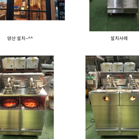
양산 설치~^^
설치사례