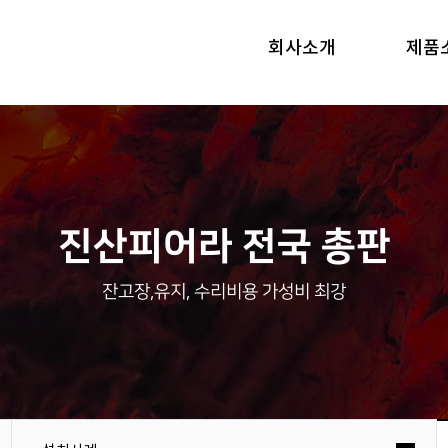
회사소개
제품
진산피어라 전국 총판
잔고장,유지, 수리비용 가성비 최강