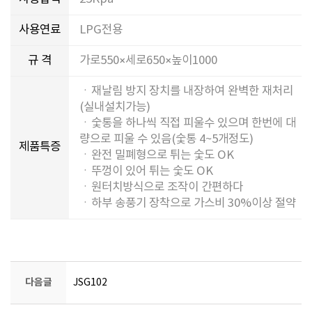
사용연료
LPG전용
규 격
가로550×세로650×높이1000
ㆍ재날림 방지 장치를 내장하여 완벽한 재처리
(실내설치가능)
ㆍ숯통을 하나씩 직접 피울수 있으며 한번에 대
량으로 피울 수 있음(숯통 4~5개정도)
제품특증
ㆍ완전 밀폐형으로 튀는 숯도 OK
ㆍ뚜껑이 있어 튀는 숯도 OK
ㆍ원터치방식으로 조작이 간편하다
ㆍ하부 송풍기 장착으로 가스비 30%이상 절약
다음글
JSG102