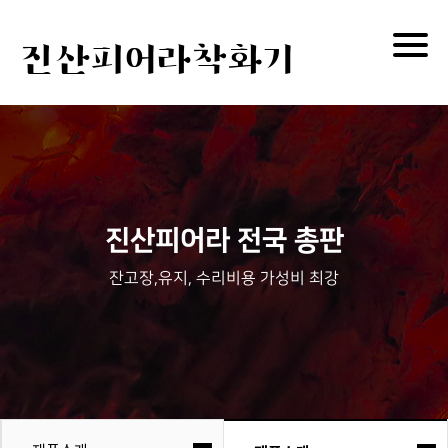
Togg
진산피어라착화기
navig
진산피어라 전국 총판
잔고장,유지, 수리비용 가성비 최강