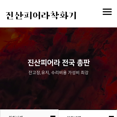
Togg
진산피어라착화기
navig
진산피어라 전국 총판
잔고장,유지, 수리비용 가성비 최강